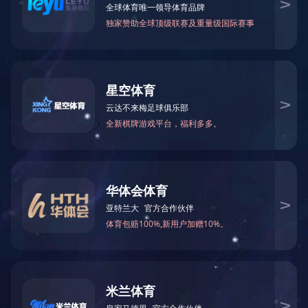
奥迪
Products center
产品中心
奥迪
宝马
整机编号/OE号：奥迪A6L
型号：GTB1756VK
福特
奔驰
车型：奥迪
匹配发动机：A6 2.7
卡特彼勒
沃尔沃
零件号：059 145 72
类型：轿车
曼恩
铂金斯