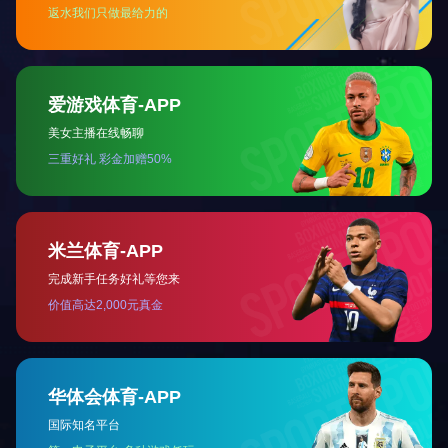
YAMEI（中国）
Contact Us
15641542868
总经理：王庆春
邮箱：15842598881@163.com
友情链接
测试友情链接
总部地址：辽宁省凤城市凤山工业区8号
广州办事处地址：广东省广州市白云区田顶工业
辽宁庆春增压器制造有限公司 版权所有
鸭绿江网络
技术支持
备案号：
辽ICP备1
欧宝官方端网站
|
米兰平台
|
c7网页版
|
kaiyun·开云（中国）官方
网站
|
开云手机站官方端网站登录入口
|
完美体育（中国）官方