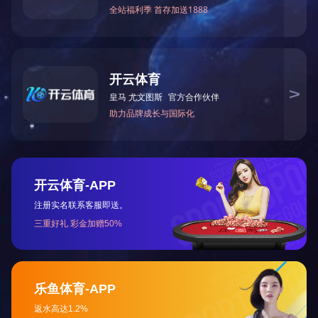
标致
达夫
雷诺
斯堪尼亚
道依茨
江铃
江淮
玉柴
加藤
奇瑞
日野P11C
石川岛
五十铃
长城哈佛
中兴皮卡