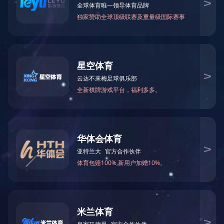
卡特彼勒
Products center
产品中心
奥迪
宝马
整机编号/OE号：CAT
型号：CAT330C
福特
奔驰
车型：卡特
匹配发动机：C9
卡特彼勒
沃尔沃
零件号：248-5246
类型：工程机械
曼恩
铂金斯