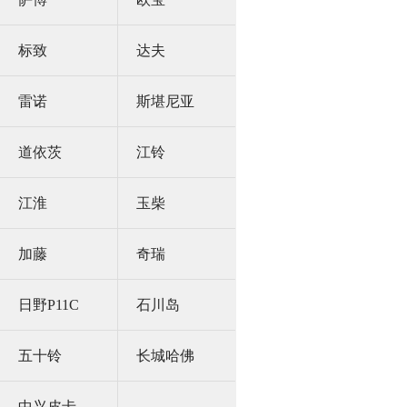
标致
达夫
雷诺
斯堪尼亚
道依茨
江铃
江淮
玉柴
加藤
奇瑞
日野P11C
石川岛
五十铃
长城哈佛
中兴皮卡