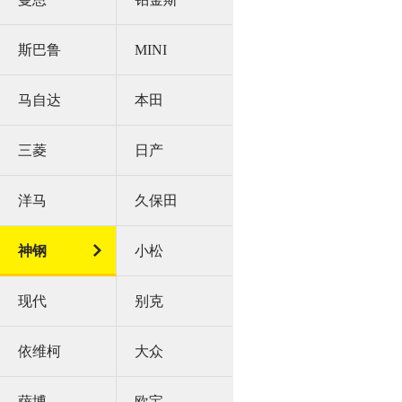
斯巴鲁
MINI
马自达
本田
三菱
日产
洋马
久保田
神钢
小松
现代
别克
依维柯
大众
萨博
欧宝