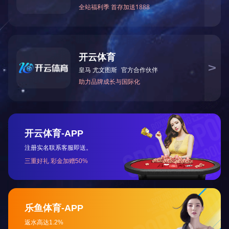
标致
达夫
雷诺
斯堪尼亚
道依茨
江铃
江淮
玉柴
加藤
奇瑞
日野P11C
石川岛
五十铃
长城哈佛
中兴皮卡